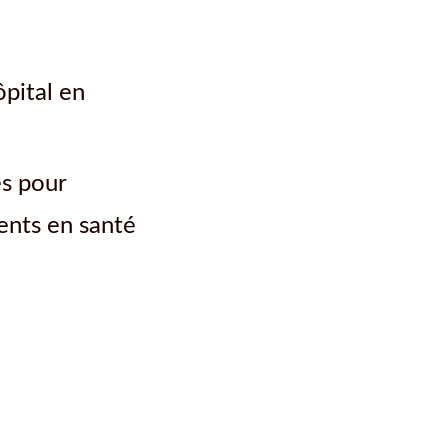
ôpital en
es pour
ents en santé