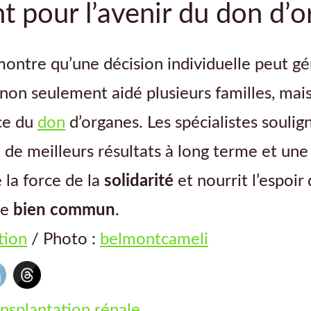
t pour l’avenir du don d’
ontre qu’une décision individuelle peut gén
on seulement aidé plusieurs familles, mai
nce du
don
d’organes. Les spécialistes soulign
de meilleurs résultats à long terme et une 
e la force de la
solidarité
et nourrit l’espoir
le
bien commun
.
tion
/ Photo :
belmontcameli
ansplantation rénale