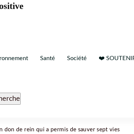
ositive
ironnement
Santé
Société
❤️ SOUTENI
n don de rein qui a permis de sauver sept vies