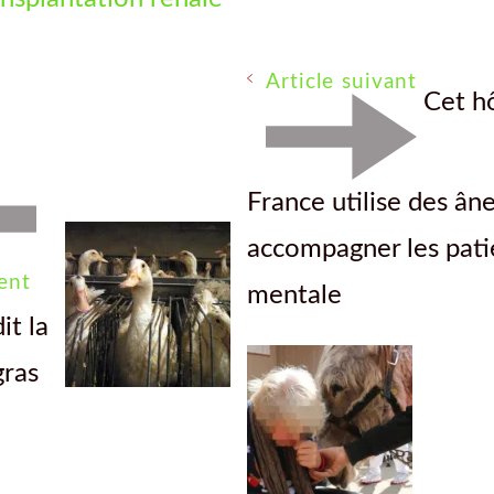
Article suivant
Cet h
France utilise des ân
accompagner les pati
ent
mentale
it la
gras