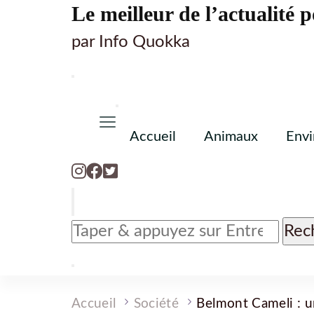
Le meilleur de l’actualité p
par Info Quokka
Accueil
Animaux
Env
Vous
recherchiez
quelque
chose
?
Accueil
Société
Belmont Cameli : u