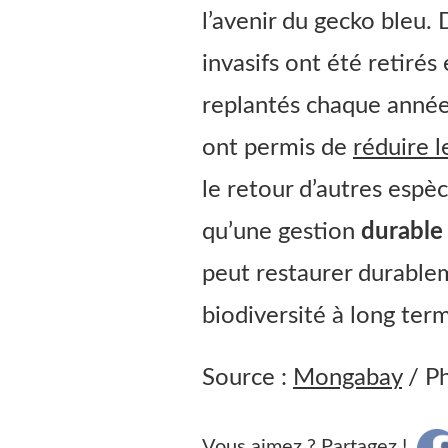
l’avenir du gecko bleu.
invasifs ont été retiré
replantés chaque année
ont permis de
réduire l
le retour d’autres esp
qu’une gestion
durable
peut restaurer durable
biodiversité à long ter
Source :
Mongabay
/ P
Vous aimez ? Partagez !