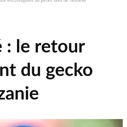
etour encourageant du gecko bleu de Tanzanie
 : le retour
nt du gecko
zanie