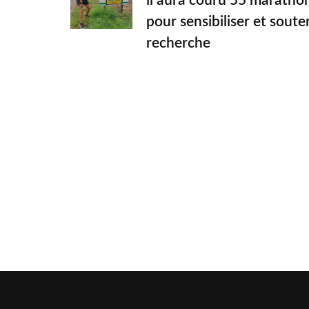
il aura couru 55 maratho
pour sensibiliser et souten
recherche