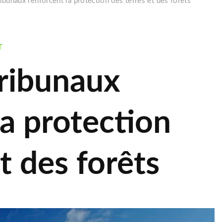
tribunaux renforcent la protection des terres et des forêts
T
 tribunaux
la protection
t des forêts