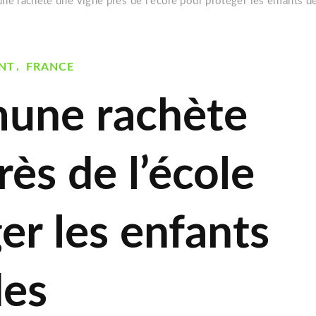
e rachète une vigne près de l’école pour protéger les enfants de
NT
FRANCE
une rachète
rès de l’école
er les enfants
des