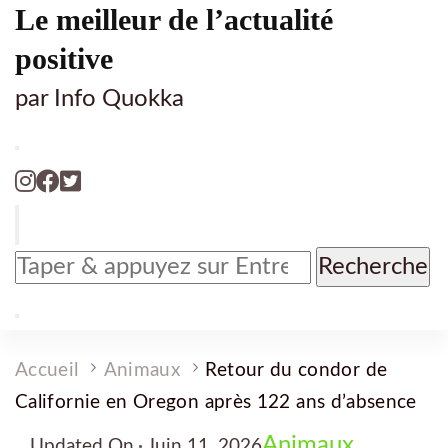
Le meilleur de l’actualité
positive
par Info Quokka
Vous
recherchiez
quelque
chose
?
Accueil
Animaux
Retour du condor de
Californie en Oregon après 122 ans d’absence
Animaux
Updated On
Juin 11, 2026