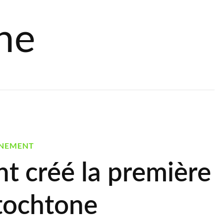
ne
NEMENT
nt créé la première
tochtone