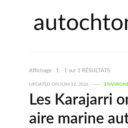
autochto
Affichage : 1 - 1 sur 1 RÉSULTATS
UPDATED ON
JUIN 12, 2026
ENVIRON
Les Karajarri o
aire marine au