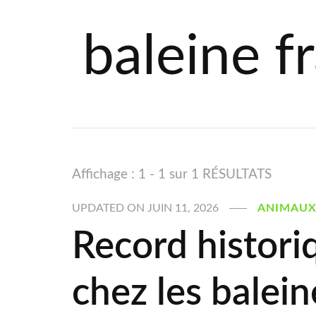
baleine f
Affichage : 1 - 1 sur 1 RÉSULTATS
UPDATED ON
JUIN 11, 2026
ANIMAU
Record histori
chez les balei