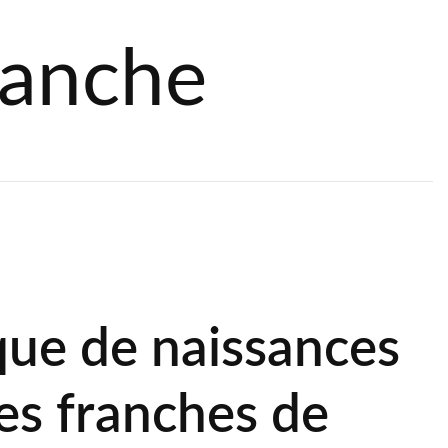
ranche
X
que de naissances
nes franches de