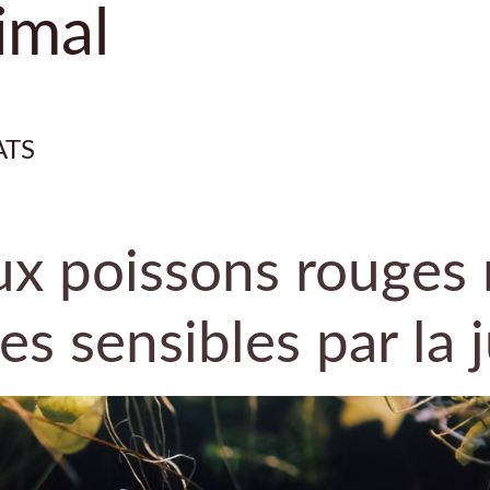
imal
ATS
ux poissons rouges
s sensibles par la j