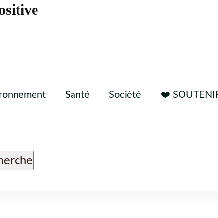
ositive
ironnement
Santé
Société
❤️ SOUTENI