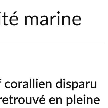
ité marine
f corallien disparu
retrouvé en pleine