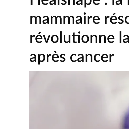
Healshape : la
mammaire réso
révolutionne l
après cancer