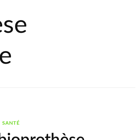
èse
le
SANTÉ