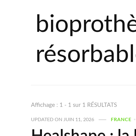
bioproth
résorbab
Affichage : 1 - 1 sur 1 RÉSULTATS
UPDATED ON
JUIN 11, 2026
FRANCE