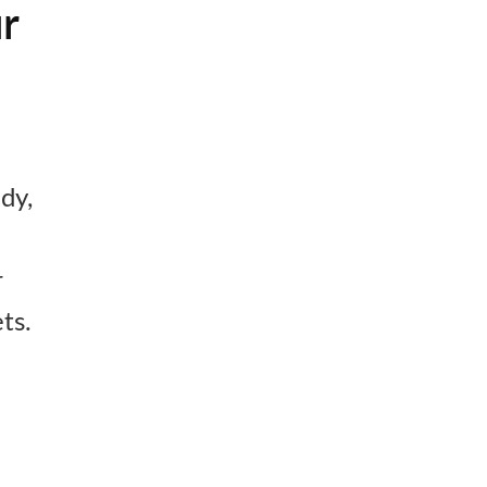
r
dy,
r
ts.