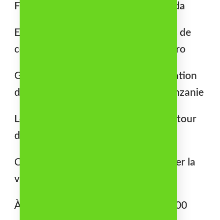
Fin de l’épidémie d’Ebola en Ouganda
Endométriose, fibromes : deux jours de
congé payés par mois au Monténégro
Grâce aux guerriers masaï, la population
de lions a été multipliée par 7 en Tanzanie
Le fourmilier géant fait son grand retour
dans la nature
Cet implant oculaire pourrait changer la
vie de millions de personnes
À 13 ans, il a déjà planté plus de 7 600