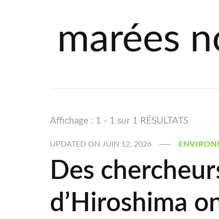
marées n
Affichage : 1 - 1 sur 1 RÉSULTATS
UPDATED ON
JUIN 12, 2026
ENVIRON
Des chercheurs
d’Hiroshima on