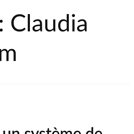
: Claudia
um