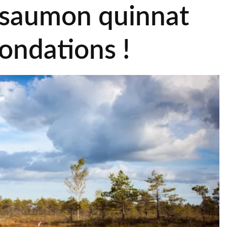
e saumon quinnat
nondations !