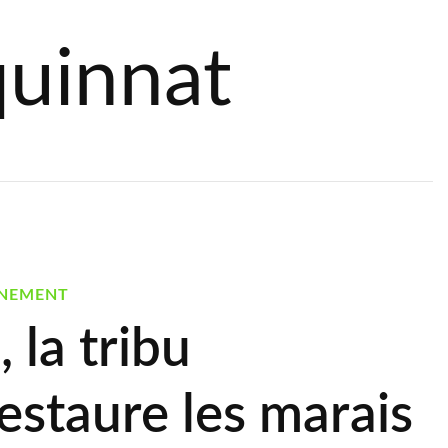
uinnat
NEMENT
 la tribu
estaure les marais