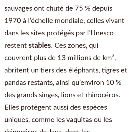
sites
sauvages ont chuté de 75 % depuis
Unesco
1970 à l’échelle mondiale, celles vivant
abritent
dans les sites protégés par l’Unesco
40
restent
stables
. Ces zones, qui
%
couvrent plus de 13 millions de km²,
d’espèces
abritent un tiers des éléphants, tigres et
endémiques
pandas restants, ainsi qu’environ 10 %
et
des grands singes, lions et rhinocéros.
stockent
Elles protègent aussi des espèces
240
uniques, comme les vaquitas ou les
gigatonnes