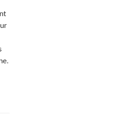
nt
ur
s
ne.