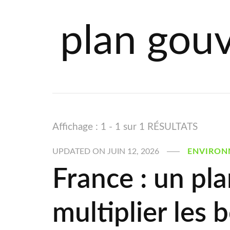
plan gou
Affichage : 1 - 1 sur 1 RÉSULTATS
UPDATED ON
JUIN 12, 2026
ENVIRON
France : un pl
multiplier les