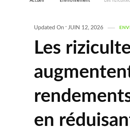
Accueil
Environnement
Les rizicult
Updated On
JUIN 12, 2026
ENV
Les rizicult
augmentent
rendements
en réduisant