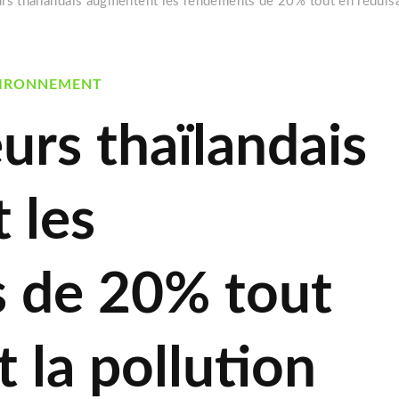
eurs thaïlandais augmentent les rendements de 20% tout en réduisa
IRONNEMENT
eurs thaïlandais
 les
 de 20% tout
 la pollution