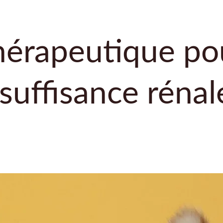
hérapeutique pou
nsuffisance réna