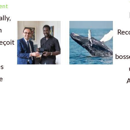
ent
lly,
n
Reco
eçoit
boss
s
e
A